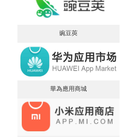
豌豆莢
華為應用商城